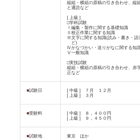
縦組・横組の原稿の引き合わせ、縦
と通読など
[ 上級 ]
□学科試験
Ⅰ編集・製作に関する基礎知識
Ⅱ校正作業に関する知識
Ⅲ文字に関する知識(読み・書き・語
ど)
Ⅳかなづかい・送りがなに関する知
Ⅴ一般知識
□実技試験
縦組・横組の原稿の引き合わせ、赤
正など
■
試験日
[ 中級 ] ７月 １２月
[ 上級 ] ３月
■
受験料
[ 中級 ] ８，４００円
[ 上級 ] ９，４５０円
■
試験地
東京 ほか