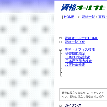
|
HOME
＞
資格一覧
＞
事務
□
資格オールナビHOME
□
資格一覧TOP
□
事務・オフィス技能
├
秘書技能検定
├
日商PC検定試験
├
日本漢字能力検定
├
校正技能検定
├
├
└
仕事に役立つ資格から、キャリアア
ップ、趣味に役立つ資格までご紹介
□
ガイダンス