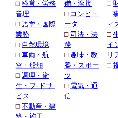
□
経営・労務
備・溶接
□
管理
□
コンピュ
□
□
語学・国際
ータ
ィ
業務
□
司法・法
□
□
自然環境
務
イ
□
車両・航
□
趣味・教
リ
空・船舶
養・スポー
□
□
調理・衛
ツ
生・フ-ドサ-
□
電気・通
ビス
信
□
不動産・建
築・施工