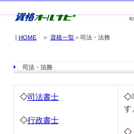
司
|
HOME
＞
資格一覧
＞司法・法務
司法・法務
◇
司法書士
◇
す
◇
行政書士
◇