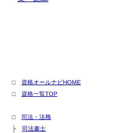
□
資格オールナビHOME
□
資格一覧TOP
□
司法・法務
├
司法書士