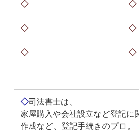
◇
◇
◇
◇
◇
◇
◇
司法書士は、
家屋購入や会社設立など登記に
作成など、登記手続きのプロ。