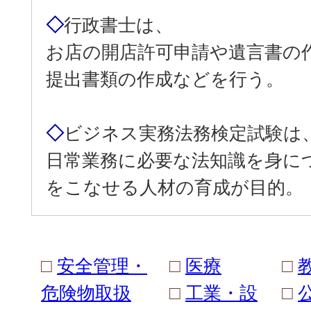
◇
行政書士は、
お店の開店許可申請や遺言書の
提出書類の作成などを行う。
◇
ビジネス実務法務検定試験は
日常業務に必要な法知識を身に
をこなせる人材の育成が目的。
□
安全管理・
□
医療
□
危険物取扱
□
工業・設
□