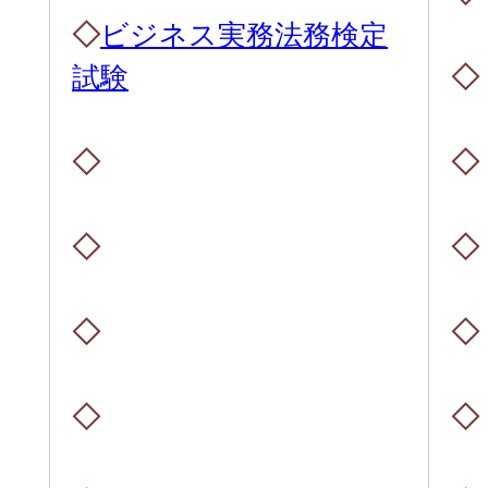
◇
ビジネス実務法務検定
試験
◇
◇
◇
◇
◇
◇
◇
◇
◇