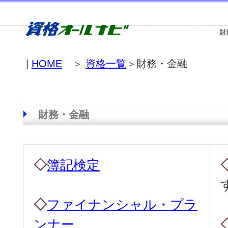
財
|
HOME
＞
資格一覧
＞財務・金融
財務・金融
◇
簿記検定
◇
ファイナンシャル・プラ
ンナー