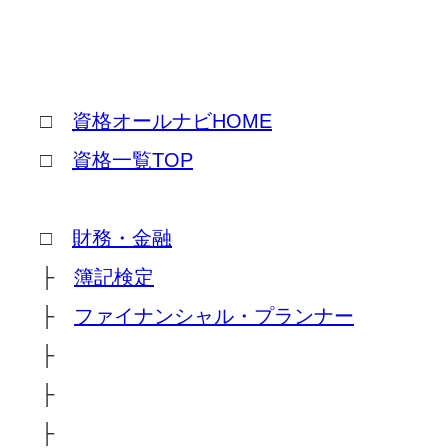
□
資格オールナビHOME
□
資格一覧TOP
□
財務・金融
├
簿記検定
├
ファイナンシャル・プランナー
├
├
├