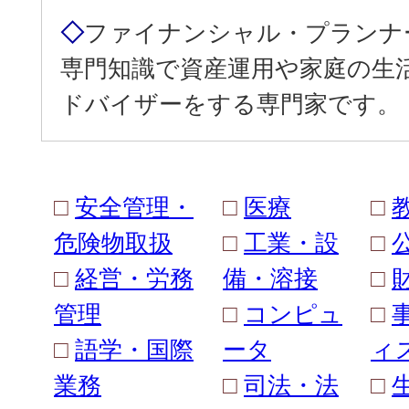
◇
ファイナンシャル・プランナ
専門知識で資産運用や家庭の生
ドバイザーをする専門家です。
□
安全管理・
□
医療
□
危険物取扱
□
工業・設
□
□
経営・労務
備・溶接
□
管理
□
コンピュ
□
□
語学・国際
ータ
ィ
業務
□
司法・法
□