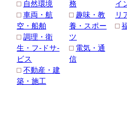
□
自然環境
務
イ
□
車両・航
□
趣味・教
リ
空・船舶
養・スポー
□
□
調理・衛
ツ
生・フ-ドサ-
□
電気・通
ビス
信
□
不動産・建
築・施工