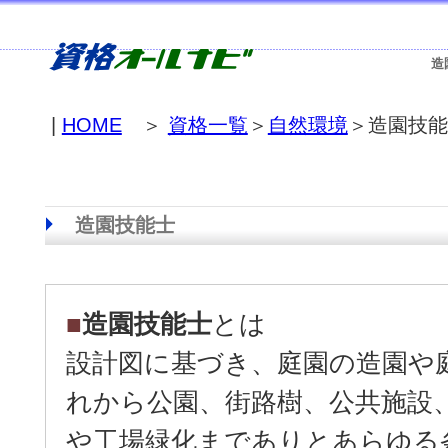
造
|
HOME
＞
資格一覧
＞
自然環境
＞造園技能
造園技能士
■
造園技能士
とは
設計図に基づき、庭園の造園や
れから公園、街路樹、公共施設
や工場緑化までありとあらゆる