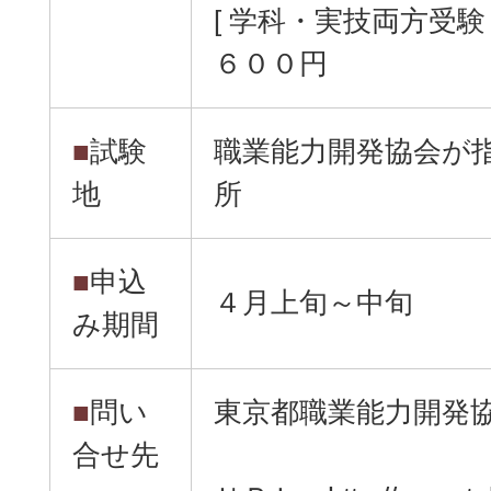
[ 学科・実技両方受験
６００円
■
試験
職業能力開発協会が
地
所
■
申込
４月上旬～中旬
み期間
■
問い
東京都職業能力開発
合せ先