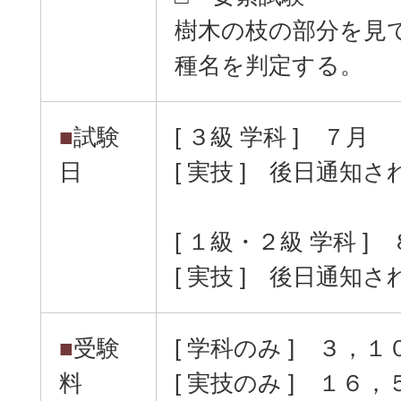
樹木の枝の部分を見
種名を判定する。
■
試験
[ ３級 学科 ] ７月
日
[ 実技 ] 後日通知さ
[ １級・２級 学科 
[ 実技 ] 後日通知さ
■
受験
[ 学科のみ ] ３，１
料
[ 実技のみ ] １６