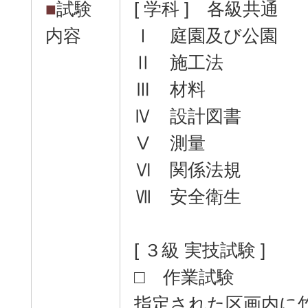
■
試験
[ 学科 ] 各級共通
内容
Ⅰ 庭園及び公園
Ⅱ 施工法
Ⅲ 材料
Ⅳ 設計図書
Ⅴ 測量
Ⅵ 関係法規
Ⅶ 安全衛生
[ ３級 実技試験 ]
□ 作業試験
指定された区画内に