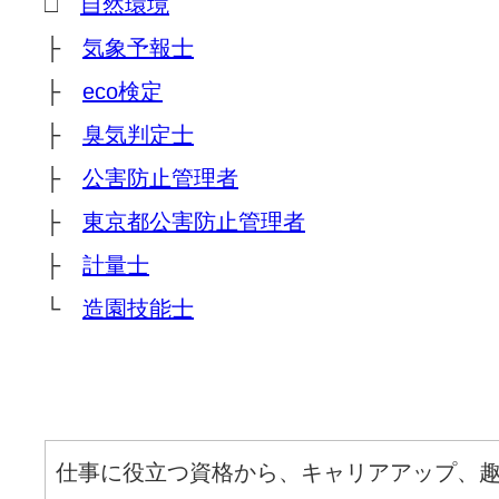
□
自然環境
├
気象予報士
├
eco検定
├
臭気判定士
├
公害防止管理者
├
東京都公害防止管理者
├
計量士
└
造園技能士
仕事に役立つ資格から、キャリアアップ、