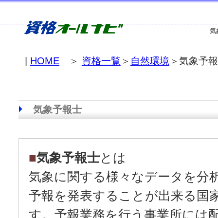
気
|
HOME
＞
資格一覧
＞
自然環境
＞気象予報
気象予報士
■
気象予報士
とは
気象に関する様々なデータを分
予報を発表することが出来る国
す。予報業務を行う事業所には