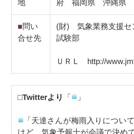
地
府 福岡県 沖縄県
■
問い
(財) 気象業務支援
合せ先
試験部
ＵＲＬ http://www.jmbs
□
Twitterより
「
」
「天達さんが梅雨入りについ
けど、気象予報士が会議で決め