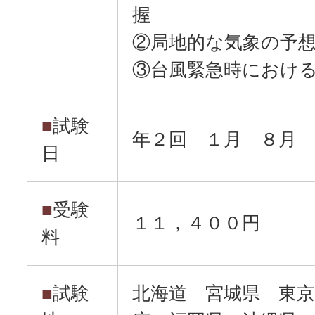
握
②局地的な気象の予
③台風緊急時におけ
■
試験
年２回 １月 ８月
日
■
受験
１１，４００円
料
■
試験
北海道 宮城県 東京