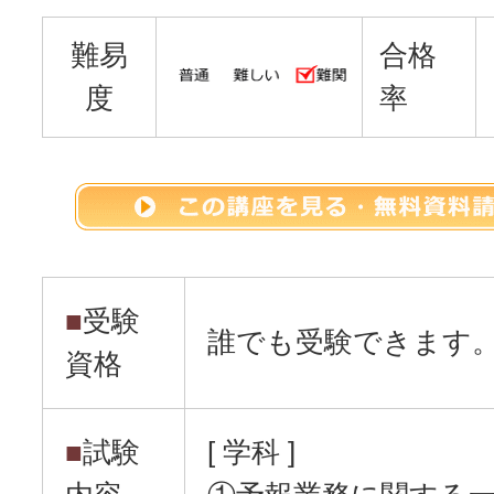
難易
合格
度
率
■
受験
誰でも受験できます
資格
■
試験
[ 学科 ]