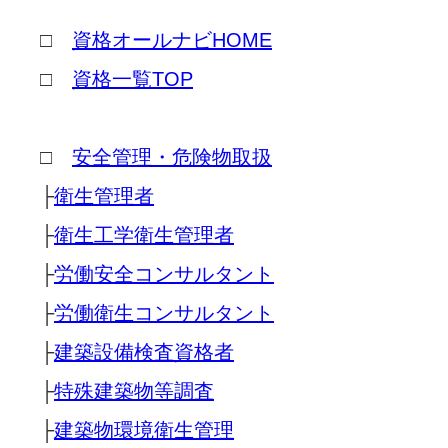
□
資格オールナビHOME
□
資格一覧TOP
□
安全管理・危険物取扱
├
衛生管理者
├
衛生工学衛生管理者
├
労働安全コンサルタント
├
労働衛生コンサルタント
├
建築設備検査資格者
├
特殊建築物等調査
├
建築物環境衛生管理