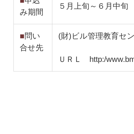
■
申込
５月上旬～６月中旬
み期間
■
問い
(財)ビル管理教育セ
合せ先
ＵＲＬ http:/www.bmec