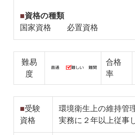
■
資格の種類
国家資格 必置資格
難易
合格
度
率
■
受験
環境衛生上の維持管
資格
実務に２年以上従事