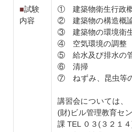
■
試験
① 建築物衛生行政
内容
② 建築物の構造概
③ 建築物の環境衛
④ 空気環境の調整
⑤ 給水及び排水の
⑥ 清掃
⑦ ねずみ、昆虫等
講習会については、
(財)ビル管理教育セ
課 TEL ０３(３２１