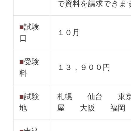
で資料を請求できま
■
試験
１０月
日
■
受験
１３，９００円
料
■
試験
札幌 仙台 東
地
屋 大阪 福岡